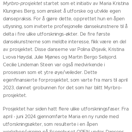
Myrbro-prosjektet
startet som et initiativ av Maria Kristina
Klungnes Berg, som ønsket å utforske og utvikle egen
dansepraksis. For å gjøre dette, opprettet hun en åpen
utlysning, som inviterte profesjonelle dansekunstnere til å
delta i fire ulike utforsknings-økter. De fire første
dansekunstnerne som meldte interesse, fikk være en del
av prosjektet. Disse danserne var Polina Ørjavik, Kristina
Lvova Høydal, Julie Mjønes og Martin Bergo Selsjord.
Cecilie Lindeman Steen var også medvirkende i
prosessen som et ytre øye/veileder. Dette
egenfinansierte forprosjektet, som varte fra mars til april
2023, dannet grobunnen for det som har blitt Myrbro-
prosjektet.
Prosjektet har siden hatt flere ulike utforskningsfaser. Fra
april - juni 2024 gjennomførte Maria en ny runde med
utforskningsøkter, som resulterte i en åpen
workshop/visning på Scenehuset OPEN under Dansens