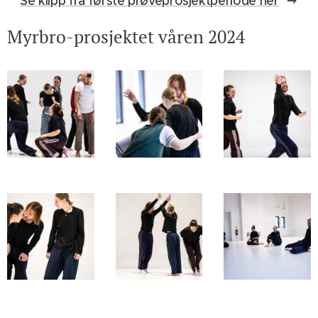
Se klipp fra første prøveprosjektperiode her
Myrbro-prosjektet våren 2024