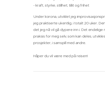
- kraft, styrke, stillhet, tillit og frihet
Under korona, utviklet jeg improvisasjonsp
jeg praktiserte ukentlig, i totalt 20 uker. 
det jeg nå vil gå dypere inn i. Det endelig
praksis for meg selv, som kan deles, utvikl
prosjekter, i samspill med andre.
Håper du vil være med på reisen!