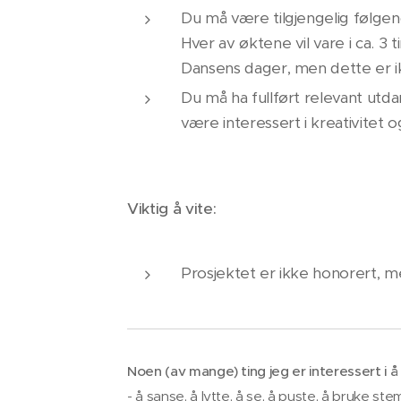
Du må være tilgjengelig følgende
Hver av øktene vil vare i ca. 3 t
Dansens dager, men dette er i
Du må ha fullført relevant utda
være interessert i kreativitet 
Viktig å vite:
Prosjektet er ikke honorert, m
Noen (av mange) ting jeg er interessert i å
- å sanse, å lytte, å se, å puste, å bruke 