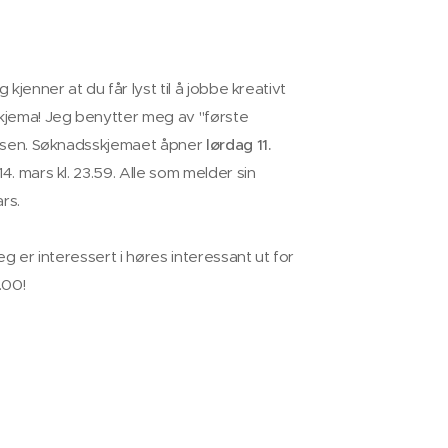
 kjenner at du får lyst til å jobbe kreativt
skjema! Jeg benytter meg av "første
gelsen. Søknadsskjemaet åpner
lørdag 11.
14. mars kl. 23.59. Alle som melder sin
ars.
eg er interessert i høres interessant ut for
.00!