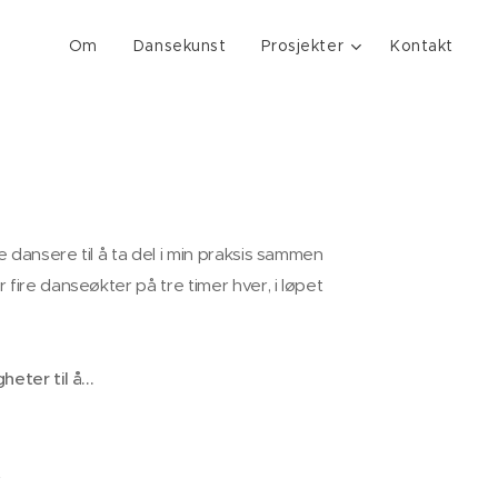
Om
Dansekunst
Prosjekter
Kontakt
e dansere til å ta del i min praksis sammen
fire danseøkter på tre timer hver, i løpet
eter til å...
t