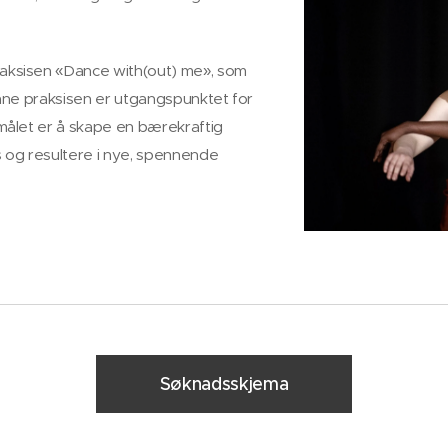
raksisen «Dance with(out) me», som
Denne praksisen er utgangspunktet for
e målet er å skape en bærekraftig
es og resultere i nye, spennende
Søknadsskjema