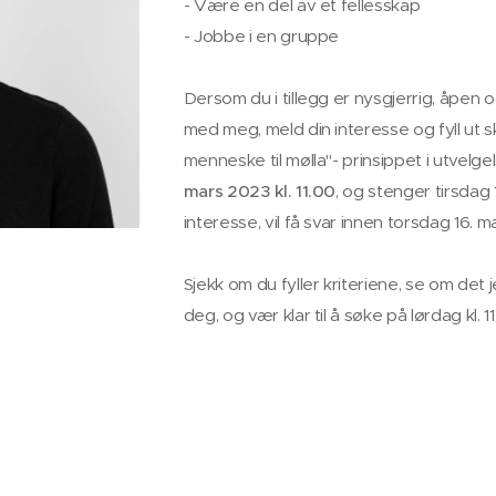
- Være en del av et fellesskap
- Jobbe i en gruppe
Dersom du i tillegg er nysgjerrig, åpen og
med meg, meld din interesse og fyll ut 
menneske til mølla"- prinsippet i utvel
mars 2023 kl. 11.00
, og stenger tirsdag 
interesse, vil få svar innen torsdag 16. m
Sjekk om du fyller kriteriene, se om det j
deg, og vær klar til å søke på lørdag kl. 11